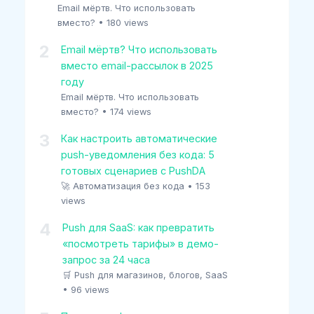
Email мёртв. Что использовать
вместо?
•
180 views
2
Email мёртв? Что использовать
вместо email-рассылок в 2025
году
Email мёртв. Что использовать
вместо?
•
174 views
3
Как настроить автоматические
push-уведомления без кода: 5
готовых сценариев с PushDA
🚀 Автоматизация без кода
•
153
views
4
Push для SaaS: как превратить
«посмотреть тарифы» в демо-
запрос за 24 часа
🛒 Push для магазинов, блогов, SaaS
•
96 views